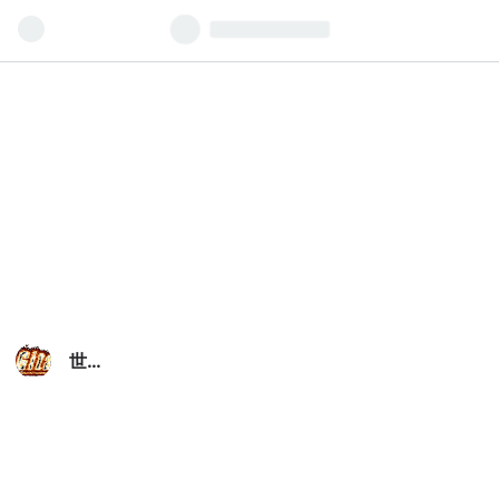
世田
谷草
野球
ロス
ヒタ
ーノ
ス・